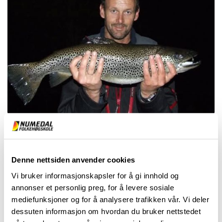
Svært interessert i friluftsliv, jakt og fiske, og bruker
mye av fritida på dette. Bor på gård 6 km fra skolen,
er gift og har 2 voksne barn.
Denne nettsiden anvender cookies
Idrettsbakgrunn; langrenn, løp, fotball, volleyball
Vi bruker informasjonskapsler for å gi innhold og
Mastergrad i idrett
annonser et personlig preg, for å levere sosiale
Jegerprøveinstruktør
mediefunksjoner og for å analysere trafikken vår. Vi deler
Diplomtrener NIF
dessuten informasjon om hvordan du bruker nettstedet
3 år lærer/trener ved Sirdal VGS