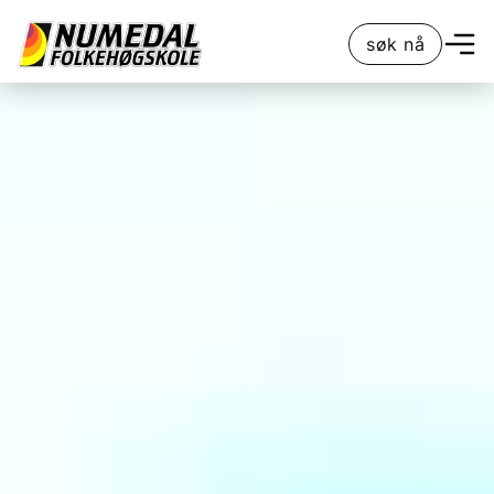
søk nå
søk nå