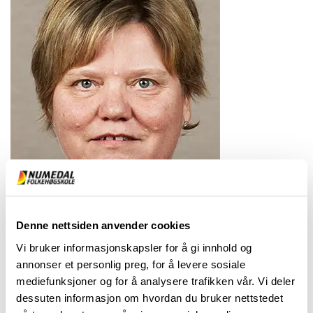
Denne nettsiden anvender cookies
Vi bruker informasjonskapsler for å gi innhold og
annonser et personlig preg, for å levere sosiale
Jeg er tredje generasjon i min familie som har vært
mediefunksjoner og for å analysere trafikken vår. Vi deler
ansatt på Numedal Folkehøgsskole, så skolen har alltid
dessuten informasjon om hvordan du bruker nettstedet
betydd mye for meg og min familie. Jeg var 17 år da