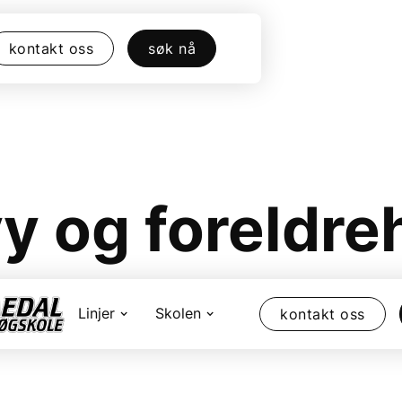
kontakt oss
søk nå
y og foreldre
2026
Linjer
Skolen
kontakt oss