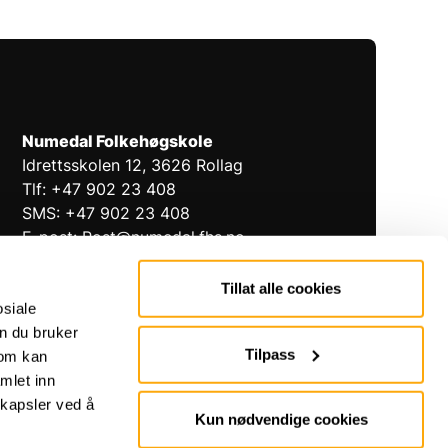
Numedal Folkehøgskole
Idrettsskolen 12, 3626 Rollag
Tlf: +47 902 23 408
SMS: +47 902 23 408
E-post: Post@numedal.fhs.no
Åpningstider: 09:00 - 15:00
Tillat alle cookies
osiale
n du bruker
Tilpass
som kan
mlet inn
kapsler ved å
Facebook
Instagram
Youtube
Spotify
Kun nødvendige cookies