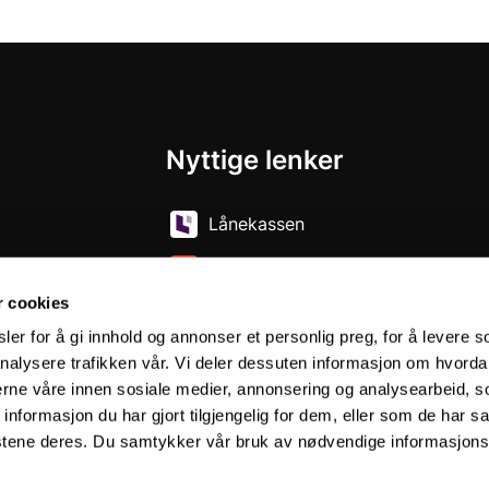
Nyttige lenker
Lånekassen
Fellessidene for folkehøgskolene
 oss
r cookies
er for å gi innhold og annonser et personlig preg, for å levere s
nalysere trafikken vår. Vi deler dessuten informasjon om hvorda
nerne våre innen sosiale medier, annonsering og analysearbeid, 
formasjon du har gjort tilgjengelig for dem, eller som de har sa
stene deres. Du samtykker vår bruk av nødvendige informasjons