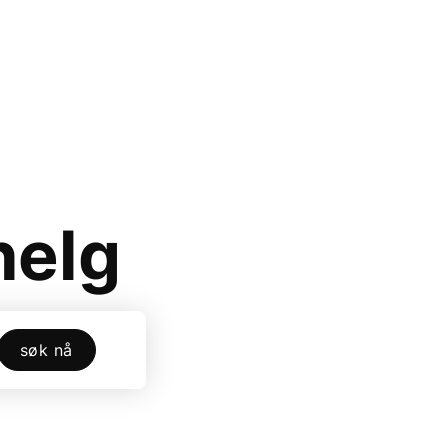
helg
søk nå