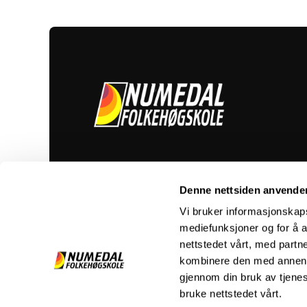
Linjer
Om skolen
Vanlige spørsmål
Kontakt
Denne nettsiden anvende
Vi bruker informasjonskapsl
mediefunksjoner og for å a
nettstedet vårt, med part
kombinere den med annen in
gjennom din bruk av tjene
Personvern og cookies
bruke nettstedet vårt.