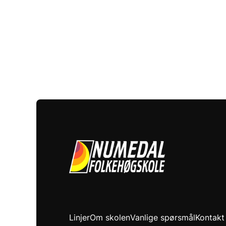
Linjer
Om skolen
Vanlige spørsmål
Kontakt